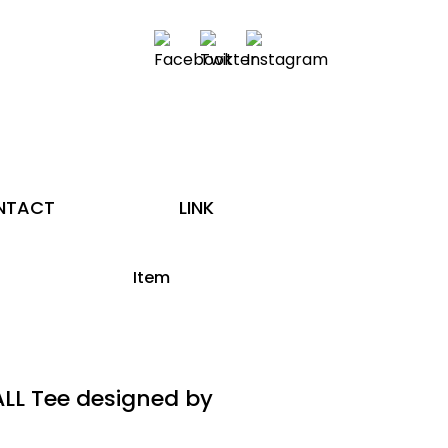
NTACT
LINK
Item
L Tee designed by