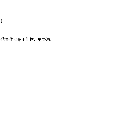
.)
の代表作は桑田佳祐、星野源、