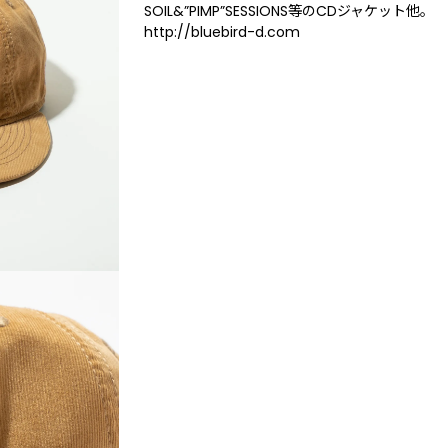
SOIL&”PIMP”SESSIONS等のCDジャケット他。
http://bluebird-d.com