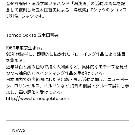
音楽評論家・湯浅学率いるバンド「湯浅湾」の活動20周年を記
念して復刻した五木田智央による「湯浅湾」Tシャツのタコマフ
ジ別注Tシャツです。
Tomoo Gokita 五木田智央
1969年東京生まれ。
90年代後半に、即興的に描かれたドローイング作品により注目
を集める。
近年は白と黒の色彩で描く人物画など、具体的なモチーフを見せ
つつも抽象的なペインティング作品を手がけている。
日本国内での広範囲にわたる出版・展示活動に加え、ニューヨー
ク、ロサンゼルス、ベルリンなど 海外の個展・グループ展にも参
加し、高い評価を受けている。
http://www.tomoogokita.com
NEWS