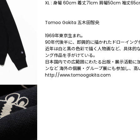
XL : 身幅 60cm 着丈71cm 肩幅50cm 袖丈65
Tomoo Gokita 五木田智央
1969年東京生まれ。
90年代後半に、即興的に描かれたドローイング
近年は白と黒の色彩で描く人物画など、具体的
ング作品を手がけている。
日本国内での広範囲にわたる出版・展示活動に
ンなど 海外の個展・グループ展にも参加し、高
http://www.tomoogokita.com